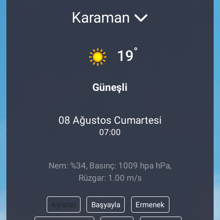
Karaman
°
19
Güneşli
08 Ağustos Cumartesi
07:00
Nem: %34, Basınç: 1009 hpa hPa,
Rüzgar: 1.00 m/s
Ayrancı
Başyayla
Ermenek