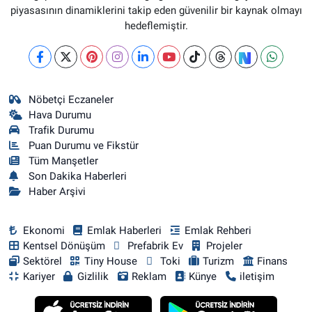
piyasasının dinamiklerini takip eden güvenilir bir kaynak olmayı
hedeflemiştir.
Nöbetçi Eczaneler
Hava Durumu
Trafik Durumu
Puan Durumu ve Fikstür
Tüm Manşetler
Son Dakika Haberleri
Haber Arşivi
Ekonomi
Emlak Haberleri
Emlak Rehberi
Kentsel Dönüşüm
Prefabrik Ev
Projeler
Sektörel
Tiny House
Toki
Turizm
Finans
Kariyer
Gizlilik
Reklam
Künye
iletişim