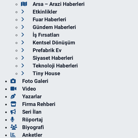
Arsa – Arazi Haberleri
Etkinlikler
Fuar Haberleri
Gündem Haberleri
İş Fırsatları
Kentsel Dönüşüm
Prefabrik Ev
Siyaset Haberleri
Teknoloji Haberleri
Tiny House
Foto Galeri
Video
Yazarlar
Firma Rehberi
Seri İlan
Röportaj
Biyografi
Anketler