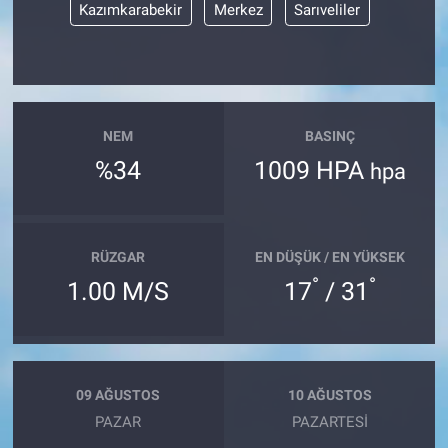
Kazımkarabekir
Merkez
Sarıveliler
NEM
BASINÇ
%34
1009 HPA
hpa
RÜZGAR
EN DÜŞÜK / EN YÜKSEK
°
°
1.00 M/S
17
/ 31
09 AĞUSTOS
10 AĞUSTOS
PAZAR
PAZARTESI