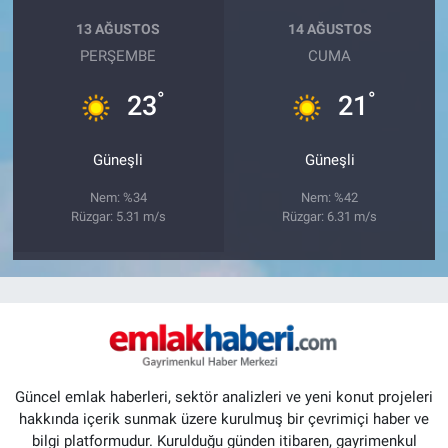
13 AĞUSTOS
14 AĞUSTOS
PERŞEMBE
CUMA
°
°
23
21
Güneşli
Güneşli
Nem: %34
Nem: %42
Rüzgar: 5.31 m/s
Rüzgar: 6.31 m/s
Güncel emlak haberleri, sektör analizleri ve yeni konut projeleri
hakkında içerik sunmak üzere kurulmuş bir çevrimiçi haber ve
bilgi platformudur. Kurulduğu günden itibaren, gayrimenkul