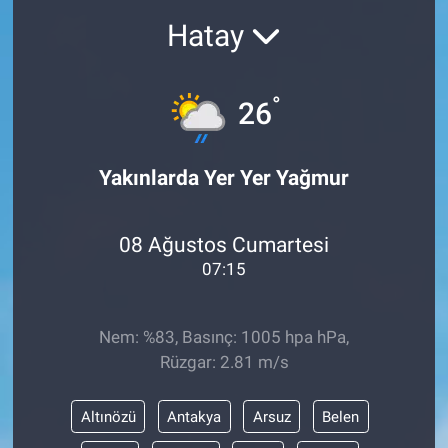
Hatay
°
26
Yakınlarda Yer Yer Yağmur
08 Ağustos Cumartesi
07:15
Nem: %83, Basınç: 1005 hpa hPa,
Rüzgar: 2.81 m/s
Altınözü
Antakya
Arsuz
Belen