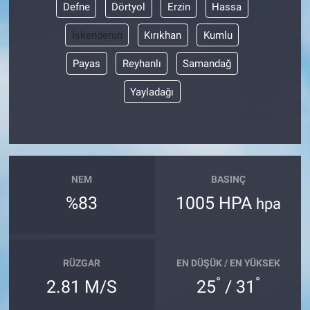
Defne
Dörtyol
Erzin
Hassa
İskenderun
Kırıkhan
Kumlu
Payas
Reyhanlı
Samandağ
Yayladağı
NEM
BASINÇ
%83
1005 HPA
hpa
RÜZGAR
EN DÜŞÜK / EN YÜKSEK
°
°
2.81 M/S
25
/ 31