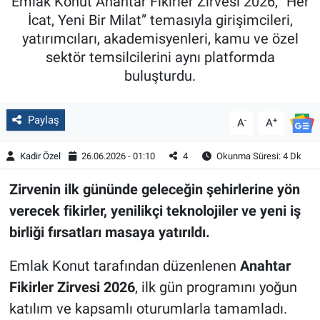
Emlak Konut Anahtar Fikirler Zirvesi 2026, “Her
İcat, Yeni Bir Milat” temasıyla girişimcileri,
yatırımcıları, akademisyenleri, kamu ve özel
sektör temsilcilerini aynı platformda
buluşturdu.
Paylaş
-
+
A
A
Kadir Özel
26.06.2026 - 01:10
4
Okunma Süresi: 4 Dk
Zirvenin ilk gününde geleceğin şehirlerine yön
verecek fikirler, yenilikçi teknolojiler ve yeni iş
birliği fırsatları masaya yatırıldı.
Emlak Konut tarafından düzenlenen
Anahtar
Fikirler Zirvesi 2026
, ilk gün programını yoğun
katılım ve kapsamlı oturumlarla tamamladı.