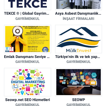
TEKCE ® | Global Gayrimenkul Şirketi
Asya Asbest Danışmanlık - Asbest Söküm ve Asbest Raporu
GAYRIMENKUL
İNŞAAT FIRMALARI
Emlak Danışmanı Seviye 5 Mesleki Yeterlilik Belgesi
Türkiye'nin ilk ve tek yapay zeka destekli arsa ilan platformu
GAYRIMENKUL
GAYRIMENKUL
Seowp.net SEO Hizmetleri
SEOWP
GAYRIMENKUL
GAYRIMENKUL