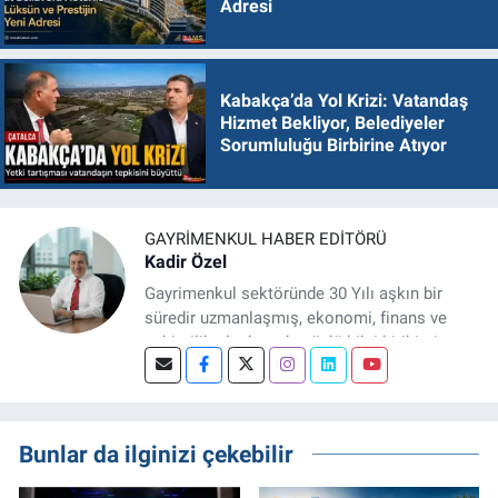
Adresi
Kabakça’da Yol Krizi: Vatandaş
Hizmet Bekliyor, Belediyeler
Sorumluluğu Birbirine Atıyor
GAYRIMENKUL HABER EDITÖRÜ
Kadir Özel
Gayrimenkul sektöründe 30 Yılı aşkın bir
süredir uzmanlaşmış, ekonomi, finans ve
şehircilik alanlarında güçlü bilgi birikimine
sahip, dijital medya odaklı deneyimli bir
Gayrimenkul Editörüyüm. Konut, arsa, ticari
gayrimenkul, kentsel dönüşüm ve yatırım
projeleri üzerine haber, analiz ve özel
Bunlar da ilginizi çekebilir
dosyalar hazırlama konusunda yetkinim.