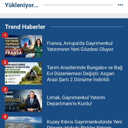
Yükleniyor...
Trend Haberler
1
Fransa, Avrupa'da Gayrimenkul
Yatırımının Yeni Gözdesi Oluyor
2
Tarım Arazilerinde Bungalov ve Bağ
Evi Düzenlemesi Değişti: Asgari
Arazi Şartı 2 Dönüme İndirildi
3
Limak, Gayrimenkul Yatırım
Departmanı'nı Kurdu!
4
Kuzey Kıbrıs Gayrimenkulünde Yeni
Dönem: Hukuki Riskler Yatırım