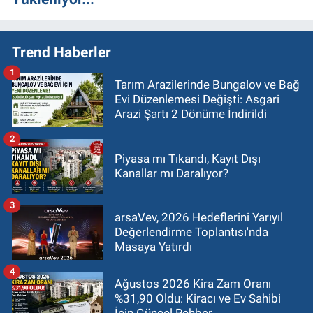
Trend Haberler
1
Tarım Arazilerinde Bungalov ve Bağ
Evi Düzenlemesi Değişti: Asgari
Arazi Şartı 2 Dönüme İndirildi
2
Piyasa mı Tıkandı, Kayıt Dışı
Kanallar mı Daralıyor?
3
arsaVev, 2026 Hedeflerini Yarıyıl
Değerlendirme Toplantısı'nda
Masaya Yatırdı
4
Ağustos 2026 Kira Zam Oranı
%31,90 Oldu: Kiracı ve Ev Sahibi