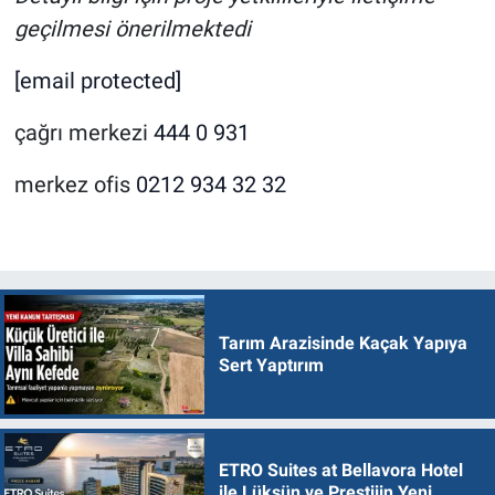
geçilmesi önerilmektedi
[email protected]
çağrı merkezi
444 0 931
merkez ofis
0212 934 32 32
Tarım Arazisinde Kaçak Yapıya
Sert Yaptırım
ETRO Suites at Bellavora Hotel
ile Lüksün ve Prestijin Yeni