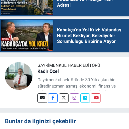
Adresi
Kabakça’da Yol Krizi: Vatandaş
Hizmet Bekliyor, Belediyeler
Sorumluluğu Birbirine Atıyor
GAYRIMENKUL HABER EDITÖRÜ
Kadir Özel
Gayrimenkul sektöründe 30 Yılı aşkın bir
süredir uzmanlaşmış, ekonomi, finans ve
şehircilik alanlarında güçlü bilgi birikimine
sahip, dijital medya odaklı deneyimli bir
Gayrimenkul Editörüyüm. Konut, arsa, ticari
gayrimenkul, kentsel dönüşüm ve yatırım
projeleri üzerine haber, analiz ve özel
Bunlar da ilginizi çekebilir
dosyalar hazırlama konusunda yetkinim.