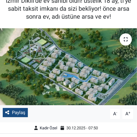
İzmir Dikili’de ev sahibi olun! üstelik 18 ay, tl’ye
sabit taksit imkanı da sizi bekliyor! önce arsa
sonra ev, adı üstüne arsa ve ev!
Paylaş
-
+
A
A
Kadir Özel
30.12.2025 - 07:50