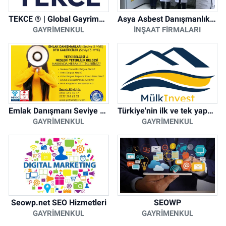
TEKCE ® | Global Gayrimenkul Şirketi
Asya Asbest Danışmanlık - Asbest Söküm ve Asbest Raporu
GAYRIMENKUL
İNŞAAT FIRMALARI
Emlak Danışmanı Seviye 5 Mesleki Yeterlilik Belgesi
Türkiye'nin ilk ve tek yapay zeka destekli arsa ilan platformu
GAYRIMENKUL
GAYRIMENKUL
Seowp.net SEO Hizmetleri
SEOWP
GAYRIMENKUL
GAYRIMENKUL