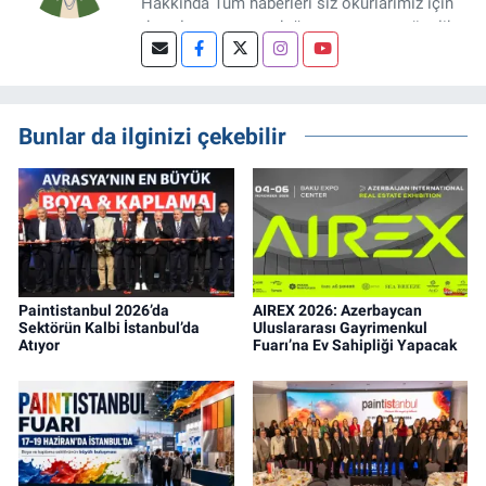
Hakkında Tüm haberleri siz okurlarımız için
detaylıca araştırıp doğru ve yatırıma yönelik
bilgileri sizlerle paylaşan bir haber
editörüyüz.
Bunlar da ilginizi çekebilir
Paintistanbul 2026’da
AIREX 2026: Azerbaycan
Sektörün Kalbi İstanbul’da
Uluslararası Gayrimenkul
Atıyor
Fuarı’na Ev Sahipliği Yapacak