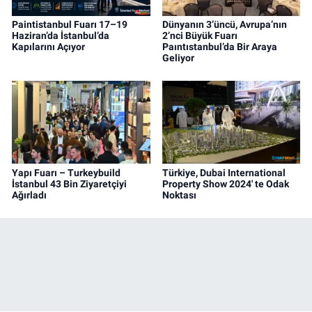
Paintistanbul Fuarı 17–19
Dünyanın 3’üncü, Avrupa’nın
Haziran’da İstanbul’da
2’nci Büyük Fuarı
Kapılarını Açıyor
Paıntıstanbul’da Bir Araya
Geliyor
Yapı Fuarı – Turkeybuild
Türkiye, Dubai International
İstanbul 43 Bin Ziyaretçiyi
Property Show 2024' te Odak
Ağırladı
Noktası