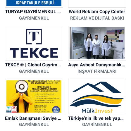
TURYAP GAYRİMENKUL DANIŞMANLIK HİZMETLERİ
World Reklam Copy Center
GAYRIMENKUL
REKLAM VE DIJITAL BASKI
TEKCE ® | Global Gayrimenkul Şirketi
Asya Asbest Danışmanlık - Asbest Söküm ve Asbest Raporu
GAYRIMENKUL
İNŞAAT FIRMALARI
Emlak Danışmanı Seviye 5 Mesleki Yeterlilik Belgesi
Türkiye'nin ilk ve tek yapay zeka destekli arsa ilan platformu
GAYRIMENKUL
GAYRIMENKUL