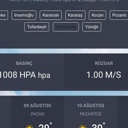
eke
İmamoğlu
Karaisalı
Karataş
Kozan
Pozantı
Tufanbeyli
Yumurtalık
Yüreğir
BASINÇ
RÜZGAR
1008 HPA
1.00 M/S
hpa
09 AĞUSTOS
10 AĞUSTOS
PAZAR
PAZARTESI
°
°
29
30