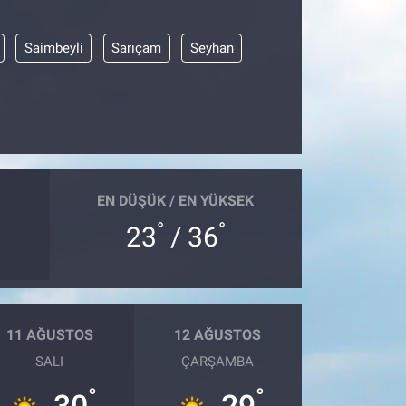
Saimbeyli
Sarıçam
Seyhan
EN DÜŞÜK / EN YÜKSEK
°
°
23
/ 36
11 AĞUSTOS
12 AĞUSTOS
SALI
ÇARŞAMBA
°
°
30
29