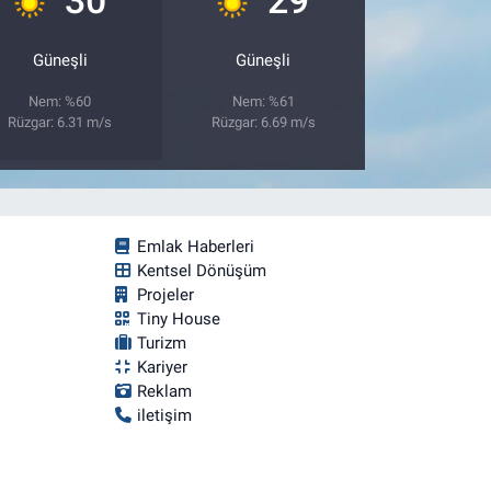
Güneşli
Güneşli
Nem: %60
Nem: %61
Rüzgar: 6.31 m/s
Rüzgar: 6.69 m/s
Emlak Haberleri
Kentsel Dönüşüm
Projeler
Tiny House
Turizm
Kariyer
Reklam
iletişim