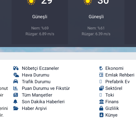
Güneşli
Güneşli
Nem: %69
Nem: %61
Rüzgar: 6.89 m/s
Rüzgar: 6.39 m/s
Nöbetçi Eczaneler
Ekonomi
Hava Durumu
Emlak Rehberi
Trafik Durumu
Prefabrik Ev
onut
Puan Durumu ve Fikstür
Sektörel
ir
Tüm Manşetler
Toki
Son Dakika Haberleri
Finans
rini
Haber Arşivi
Gizlilik
r.
Künye