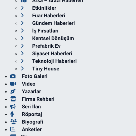
Arsa – Arazi Haberleri
Etkinlikler
Fuar Haberleri
Gündem Haberleri
İş Fırsatları
Kentsel Dönüşüm
Prefabrik Ev
Siyaset Haberleri
Teknoloji Haberleri
Tiny House
Foto Galeri
Video
Yazarlar
Firma Rehberi
Seri İlan
Röportaj
Biyografi
Anketler