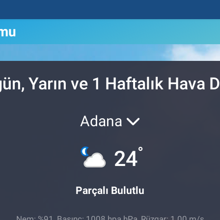
umu
ün, Yarın ve 1 Haftalık Hava
Adana
°
24
Parçalı Bulutlu
Nem: %91, Basınç: 1008 hpa hPa, Rüzgar: 1.00 m/s