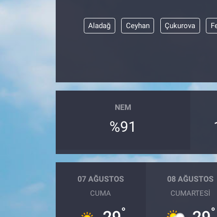
Aladağ
Ceyhan
Çukurova
F
NEM
%91
07 AĞUSTOS
08 AĞUSTOS
CUMA
CUMARTESI
°
°
29
29