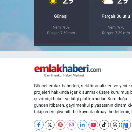
Güneşli
Parçalı Bulutlu
Nem: %69
Nem: %70
Rüzgar: 7.69 m/s
Rüzgar: 7.39 m/s
Güncel emlak haberleri, sektör analizleri ve yeni k
projeleri hakkında içerik sunmak üzere kurulmuş b
çevrimiçi haber ve bilgi platformudur. Kurulduğu
günden itibaren, gayrimenkul piyasasının dinamikle
takip eden güvenilir bir kaynak olmayı hedeflemişti