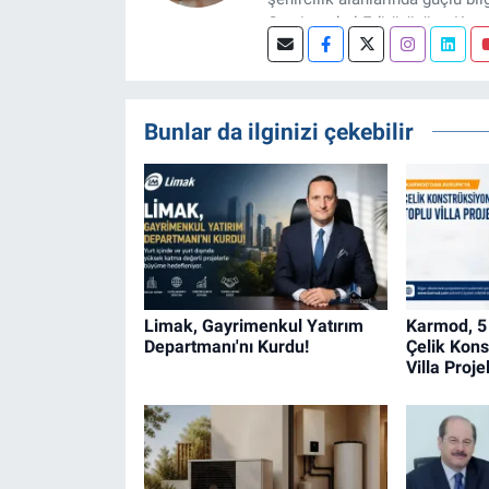
Gayrimenkul Editörüyüm. Konut
projeleri üzerine haber, anali
Bunlar da ilginizi çekebilir
Limak, Gayrimenkul Yatırım
Karmod, 5
Departmanı'nı Kurdu!
Çelik Kons
Villa Proj