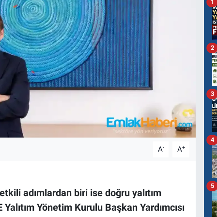
1
2
3
4
-
+
A
A
5
etkili adımlardan biri ise doğru yalıtım
E Yalıtım Yönetim Kurulu Başkan Yardımcısı