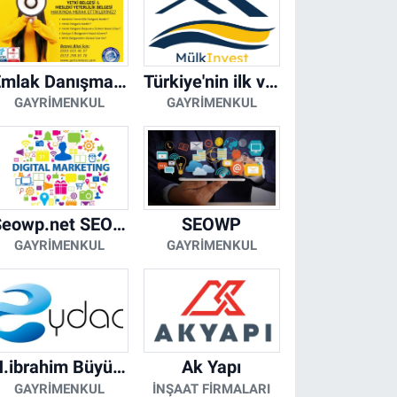
Emlak Danışmanı Seviye 5 Mesleki Yeterlilik Belgesi
Türkiye'nin ilk ve tek yapay zeka destekli arsa ilan platformu
GAYRIMENKUL
GAYRIMENKUL
Seowp.net SEO Hizmetleri
SEOWP
GAYRIMENKUL
GAYRIMENKUL
H.ibrahim Büyükacar
Ak Yapı
GAYRIMENKUL
İNŞAAT FIRMALARI