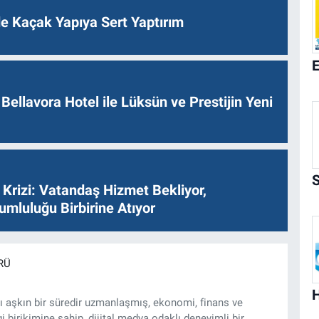
de Kaçak Yapıya Sert Yaptırım
Bellavora Hotel ile Lüksün ve Prestijin Yeni
Krizi: Vatandaş Hizmet Bekliyor,
umluluğu Birbirine Atıyor
RÜ
ı aşkın bir süredir uzmanlaşmış, ekonomi, finans ve
gi birikimine sahip, dijital medya odaklı deneyimli bir