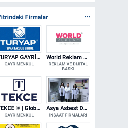
itrindeki Firmalar
TURYAP GAYRİMENKUL DANIŞMANLIK HİZMETLERİ
World Reklam Copy Center
GAYRIMENKUL
REKLAM VE DIJITAL
BASKI
TEKCE ® | Global Gayrimenkul Şirketi
Asya Asbest Danışmanlık - Asbest Söküm ve Asbest Raporu
GAYRIMENKUL
İNŞAAT FIRMALARI