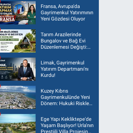
Fransa, Avrupa'da
Gayrimenkul Yatırımının
Yeni Gözdesi Oluyor
Tarım Arazilerinde
Bungalov ve Bağ Evi
Düzenlemesi Değişti:
Asgari Arazi Şartı 2
Dönüme İndirildi
Limak, Gayrimenkul
Yatırım Departmanı'nı
Kurdu!
Kuzey Kıbrıs
Gayrimenkulünde Yeni
Dönem: Hukuki Riskler
Yatırım Kararlarını
Değiştiriyor
Ege Yapı Kekliktepe'de
Yaşam Başlıyor! Urla'nın
Prestijli Villa Projesinde