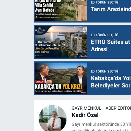
EDITÖRÜN SEÇTIĞI
Tarım Arazisin
EDITÖRÜN SEÇTIĞI
ETRO Suites at 
Adresi
EDITÖRÜN SEÇTIĞI
Kabakça’da Yol 
Belediyeler Sor
GAYRIMENKUL HABER EDITÖ
Kadir Özel
Gayrimenkul sektöründe 30 Yıl
şehircilik alanlarında güçlü bil