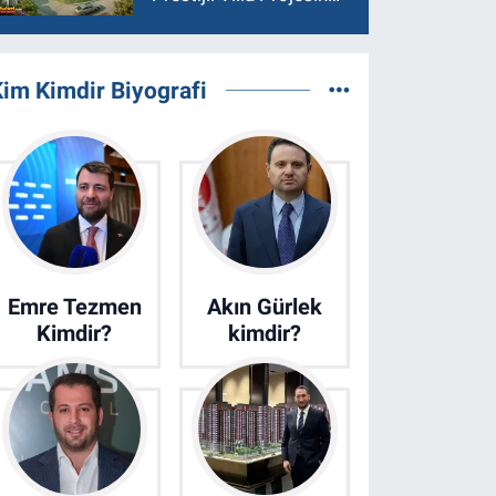
Son 15 Villa Satışta
im Kimdir Biyografi
Emre Tezmen
Akın Gürlek
Kimdir?
kimdir?