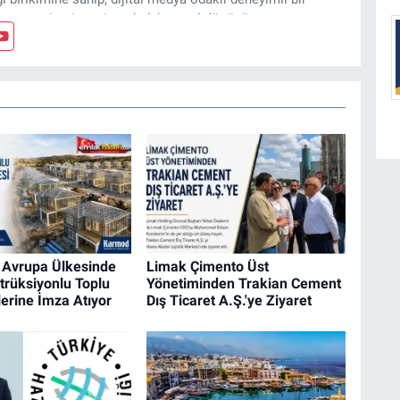
, arsa, ticari gayrimenkul, kentsel dönüşüm ve yatırım
z ve özel dosyalar hazırlama konusunda yetkinim.
 Avrupa Ülkesinde
Limak Çimento Üst
trüksiyonlu Toplu
Yönetiminden Trakian Cement
elerine İmza Atıyor
Dış Ticaret A.Ş.'ye Ziyaret