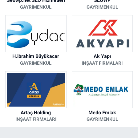
Seowp.net SEO Hizmetleri
SEOWP
GAYRIMENKUL
GAYRIMENKUL
H.ibrahim Büyükacar
Ak Yapı
GAYRIMENKUL
İNŞAAT FIRMALARI
Artaş Holding
Medo Emlak
İNŞAAT FIRMALARI
GAYRIMENKUL