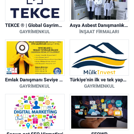
TEKCE ® | Global Gayrimenkul Şirketi
Asya Asbest Danışmanlık - Asbest Söküm ve Asbest Raporu
GAYRIMENKUL
İNŞAAT FIRMALARI
Emlak Danışmanı Seviye 5 Mesleki Yeterlilik Belgesi
Türkiye'nin ilk ve tek yapay zeka destekli arsa ilan platformu
GAYRIMENKUL
GAYRIMENKUL