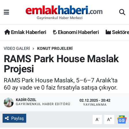
Emlak Haberleri
Ekonomi Haberleri
Sektöre
VIDEO GALERI
KONUT PROJELERI
RAMS Park House Maslak
Projesi
RAMS Park House Maslak, 5–6–7 Aralık’ta
60 ay vade ve 0 faiz fırsatıyla satışa çıkıyor.
KADIR ÖZEL
02.12.2025 - 20:42
GAYRIMENKUL HABER EDITÖRÜ
YAYINLANMA
Paylaş
-
+
A
A