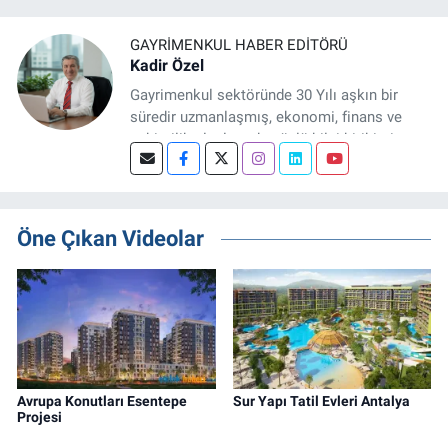
GAYRIMENKUL HABER EDITÖRÜ
Kadir Özel
Gayrimenkul sektöründe 30 Yılı aşkın bir
süredir uzmanlaşmış, ekonomi, finans ve
şehircilik alanlarında güçlü bilgi birikimine
sahip, dijital medya odaklı deneyimli bir
Gayrimenkul Editörüyüm. Konut, arsa, ticari
gayrimenkul, kentsel dönüşüm ve yatırım
projeleri üzerine haber, analiz ve özel
Öne Çıkan Videolar
dosyalar hazırlama konusunda yetkinim.
Avrupa Konutları Esentepe
Sur Yapı Tatil Evleri Antalya
Projesi