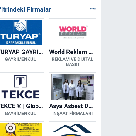
itrindeki Firmalar
TURYAP GAYRİMENKUL DANIŞMANLIK HİZMETLERİ
World Reklam Copy Center
GAYRIMENKUL
REKLAM VE DIJITAL
BASKI
TEKCE ® | Global Gayrimenkul Şirketi
Asya Asbest Danışmanlık - Asbest Söküm ve Asbest Raporu
GAYRIMENKUL
İNŞAAT FIRMALARI