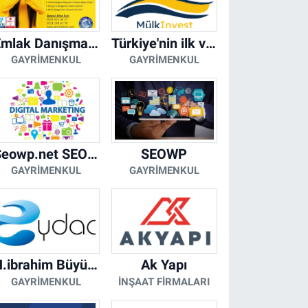
Emlak Danışmanı Seviye 5 Mesleki Yeterlilik Belgesi
Türkiye'nin ilk ve tek yapay zeka destekli arsa ilan platformu
GAYRIMENKUL
GAYRIMENKUL
Seowp.net SEO Hizmetleri
SEOWP
GAYRIMENKUL
GAYRIMENKUL
H.ibrahim Büyükacar
Ak Yapı
GAYRIMENKUL
İNŞAAT FIRMALARI