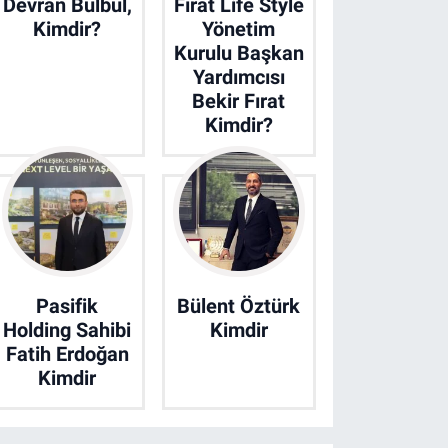
Devran Bülbül,
Fırat Life Style
Kimdir?
Yönetim
Kurulu Başkan
Yardımcısı
Bekir Fırat
Kimdir?
Pasifik
Bülent Öztürk
Holding Sahibi
Kimdir
Fatih Erdoğan
Kimdir