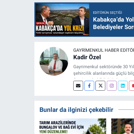
EDITÖRÜN SEÇTIĞI
Kabakça’da Yol 
Belediyeler Sor
GAYRIMENKUL HABER EDITÖ
Kadir Özel
Gayrimenkul sektöründe 30 Yıl
şehircilik alanlarında güçlü bil
Gayrimenkul Editörüyüm. Konut
projeleri üzerine haber, anali
Bunlar da ilginizi çekebilir