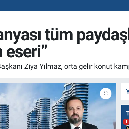
nyası tüm paydaşl
 eseri”
şkanı Ziya Yılmaz, orta gelir konut kamp
Y
1