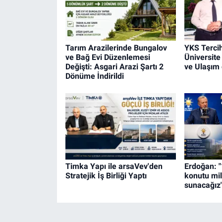
Tarım Arazilerinde Bungalov
YKS Tercih
ve Bağ Evi Düzenlemesi
Üniversit
Değişti: Asgari Arazi Şartı 2
ve Ulaşım 
Dönüme İndirildi
Timka Yapı ile arsaVev'den
Erdoğan: "
Stratejik İş Birliği Yaptı
konutu mil
sunacağız