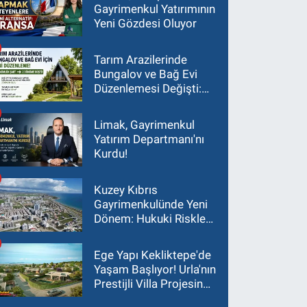
Gayrimenkul Yatırımının
Yeni Gözdesi Oluyor
Tarım Arazilerinde
Bungalov ve Bağ Evi
Düzenlemesi Değişti:
Asgari Arazi Şartı 2
Dönüme İndirildi
Limak, Gayrimenkul
Yatırım Departmanı'nı
Kurdu!
Kuzey Kıbrıs
Gayrimenkulünde Yeni
Dönem: Hukuki Riskler
Yatırım Kararlarını
Değiştiriyor
Ege Yapı Kekliktepe'de
Yaşam Başlıyor! Urla'nın
Prestijli Villa Projesinde
Son 15 Villa Satışta