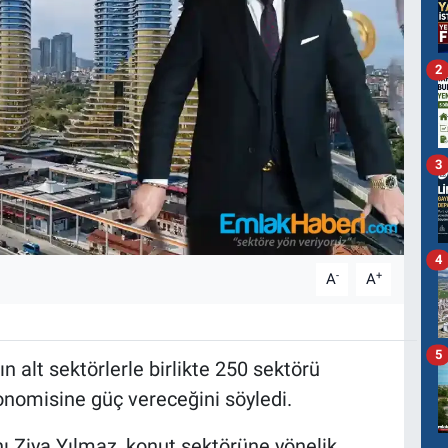
2
3
4
-
+
A
A
5
alt sektörlerle birlikte 250 sektörü
onomisine güç vereceğini söyledi.
 Ziya Yılmaz, konut sektörüne yönelik