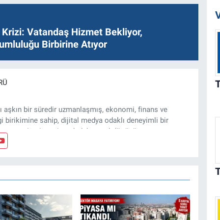
V
Krizi: Vatandaş Hizmet Bekliyor,
umluluğu Birbirine Atıyor
RÜ
ı aşkın bir süredir uzmanlaşmış, ekonomi, finans ve
gi birikimine sahip, dijital medya odaklı deneyimli bir
, arsa, ticari gayrimenkul, kentsel dönüşüm ve yatırım
z ve özel dosyalar hazırlama konusunda yetkinim.