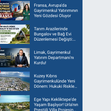
Fransa, Avrupa'da
Gayrimenkul Yatırımının
Yeni Gözdesi Oluyor
Tarım Arazilerinde
Bungalov ve Bağ Evi
Düzenlemesi Değişti:
Asgari Arazi Şartı 2
Dönüme İndirildi
Limak, Gayrimenkul
Yatırım Departmanı'nı
Kurdu!
Kuzey Kıbrıs
Gayrimenkulünde Yeni
Dönem: Hukuki Riskler
Yatırım Kararlarını
Değiştiriyor
Ege Yapı Kekliktepe'de
Yaşam Başlıyor! Urla'nın
Prestijli Villa Projesinde