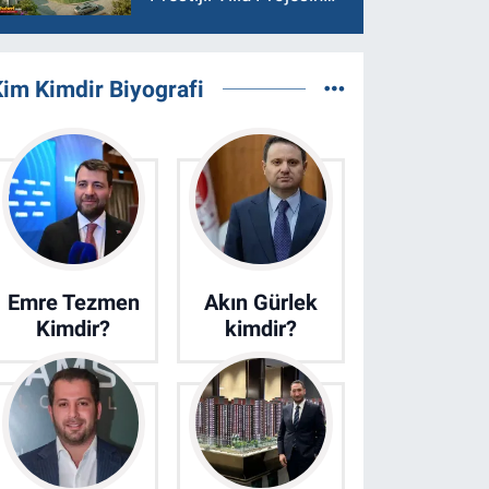
Son 15 Villa Satışta
im Kimdir Biyografi
Emre Tezmen
Akın Gürlek
Kimdir?
kimdir?