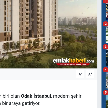
1
2
3
4
-
+
A
A
5
 biri olan
Odak İstanbul
, modern şehir
ir araya getiriyor.