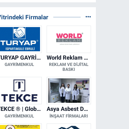
itrindeki Firmalar
TURYAP GAYRİMENKUL DANIŞMANLIK HİZMETLERİ
World Reklam Copy Center
GAYRIMENKUL
REKLAM VE DIJITAL
BASKI
TEKCE ® | Global Gayrimenkul Şirketi
Asya Asbest Danışmanlık - Asbest Söküm ve Asbest Raporu
GAYRIMENKUL
İNŞAAT FIRMALARI