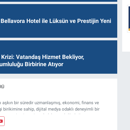
Bellavora Hotel ile Lüksün ve Prestijin Yeni
Krizi: Vatandaş Hizmet Bekliyor,
umluluğu Birbirine Atıyor
RÜ
ı aşkın bir süredir uzmanlaşmış, ekonomi, finans ve
gi birikimine sahip, dijital medya odaklı deneyimli bir
, arsa, ticari gayrimenkul, kentsel dönüşüm ve yatırım
z ve özel dosyalar hazırlama konusunda yetkinim.