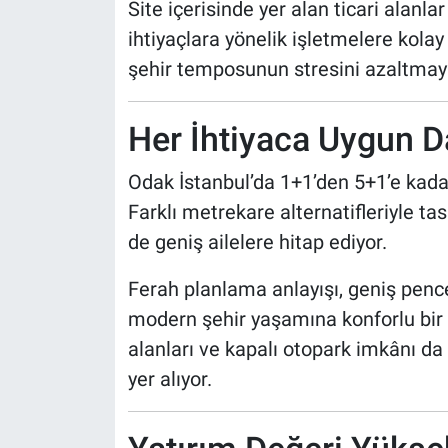
Site içerisinde yer alan ticari alanl
ihtiyaçlara yönelik işletmelere kolay
şehir temposunun stresini azaltmayı
Her İhtiyaca Uygun D
Odak İstanbul’da 1+1’den 5+1’e kada
Farklı metrekare alternatifleriyle t
de geniş ailelere hitap ediyor.
Ferah planlama anlayışı, geniş pence
modern şehir yaşamına konforlu bir
alanları ve kapalı otopark imkânı da
yer alıyor.