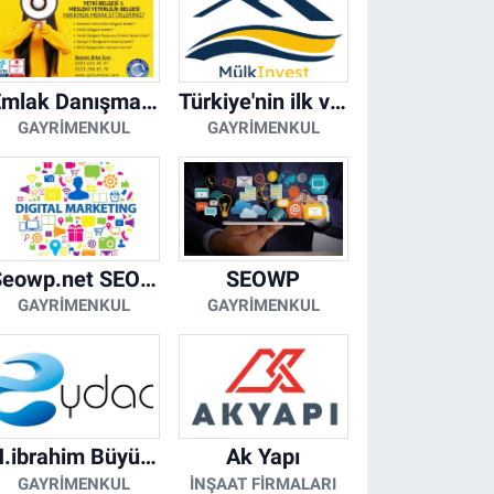
Emlak Danışmanı Seviye 5 Mesleki Yeterlilik Belgesi
Türkiye'nin ilk ve tek yapay zeka destekli arsa ilan platformu
GAYRIMENKUL
GAYRIMENKUL
Seowp.net SEO Hizmetleri
SEOWP
GAYRIMENKUL
GAYRIMENKUL
H.ibrahim Büyükacar
Ak Yapı
GAYRIMENKUL
İNŞAAT FIRMALARI