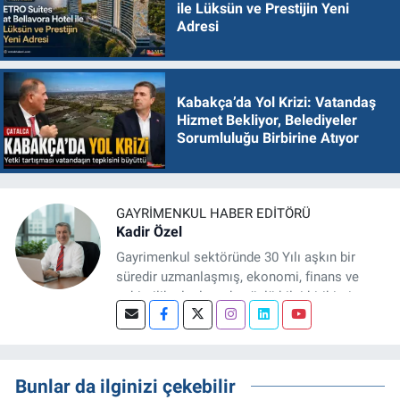
ile Lüksün ve Prestijin Yeni
Adresi
Kabakça’da Yol Krizi: Vatandaş
Hizmet Bekliyor, Belediyeler
Sorumluluğu Birbirine Atıyor
GAYRIMENKUL HABER EDITÖRÜ
Kadir Özel
Gayrimenkul sektöründe 30 Yılı aşkın bir
süredir uzmanlaşmış, ekonomi, finans ve
şehircilik alanlarında güçlü bilgi birikimine
sahip, dijital medya odaklı deneyimli bir
Gayrimenkul Editörüyüm. Konut, arsa, ticari
gayrimenkul, kentsel dönüşüm ve yatırım
projeleri üzerine haber, analiz ve özel
Bunlar da ilginizi çekebilir
dosyalar hazırlama konusunda yetkinim.