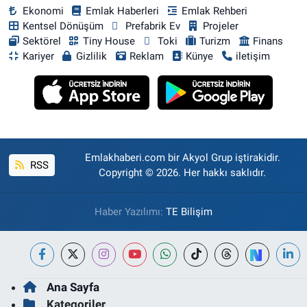
Ekonomi
Emlak Haberleri
Emlak Rehberi
Kentsel Dönüşüm
Prefabrik Ev
Projeler
Sektörel
Tiny House
Toki
Turizm
Finans
Kariyer
Gizlilik
Reklam
Künye
iletişim
Emlakhaberi.com bir Akyol Grup iştirakidir.
RSS
Copyright © 2026. Her hakkı saklıdır.
Haber Yazılımı:
TE Bilişim
Ana Sayfa
Kategoriler