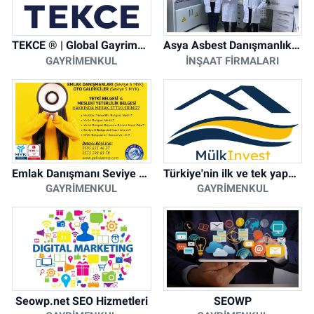
TEKCE ® | Global Gayrimenkul Şirketi
Asya Asbest Danışmanlık - Asbest Söküm ve Asbest Raporu
GAYRIMENKUL
İNŞAAT FIRMALARI
Emlak Danışmanı Seviye 5 Mesleki Yeterlilik Belgesi
Türkiye'nin ilk ve tek yapay zeka destekli arsa ilan platformu
GAYRIMENKUL
GAYRIMENKUL
Seowp.net SEO Hizmetleri
SEOWP