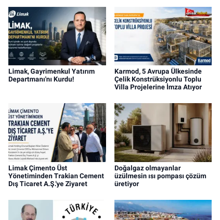
Limak, Gayrimenkul Yatırım
Karmod, 5 Avrupa Ülkesinde
Departmanı'nı Kurdu!
Çelik Konstrüksiyonlu Toplu
Villa Projelerine İmza Atıyor
Limak Çimento Üst
Doğalgaz olmayanlar
Yönetiminden Trakian Cement
üzülmesin ısı pompası çözüm
Dış Ticaret A.Ş.'ye Ziyaret
üretiyor