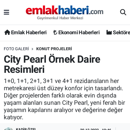
Emlak Haberleri
Ekonomi Haberleri
Sektöre
FOTO GALERI
KONUT PROJELERI
City Pearl Örnek Daire
Resimleri
1+0, 1+1, 2+1, 3+1 ve 4+1 rezidansların her
metrekaresi üst düzey konfor için tasarlandı.
Diğer projelerden farklı olarak evin dışında
yaşam alanları sunan City Pearl, yeni ferah bir
yaşamın kapılarını aralıyor ve değerine değer
katıyor.
KADIR ÖZEL