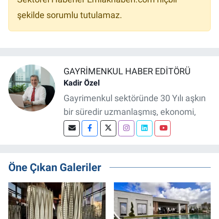
şekilde sorumlu tutulamaz.
GAYRIMENKUL HABER EDITÖRÜ
Kadir Özel
Gayrimenkul sektöründe 30 Yılı aşkın
bir süredir uzmanlaşmış, ekonomi,
finans ve şehircilik alanlarında güçlü
bilgi birikimine sahip, dijital medya
odaklı deneyimli bir Gayrimenkul
Öne Çıkan Galeriler
Editörüyüm. Konut, arsa, ticari
gayrimenkul, kentsel dönüşüm ve
yatırım projeleri üzerine haber, analiz
ve özel dosyalar hazırlama