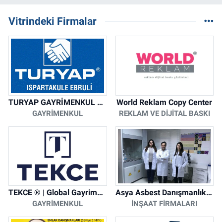
Vitrindeki Firmalar
TURYAP GAYRİMENKUL DANIŞMANLIK HİZMETLERİ
World Reklam Copy Center
GAYRIMENKUL
REKLAM VE DIJITAL BASKI
TEKCE ® | Global Gayrimenkul Şirketi
Asya Asbest Danışmanlık - Asbest Söküm ve Asbest Raporu
GAYRIMENKUL
İNŞAAT FIRMALARI