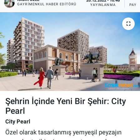
20.12.2022 - 10:46
6
GAYRIMENKUL HABER EDITÖRÜ
YAYINLANMA
PAYL
Şehrin İçinde Yeni Bir Şehir: City
Pearl
City Pearl
Özel olarak tasarlanmış yemyeşil peyzajın