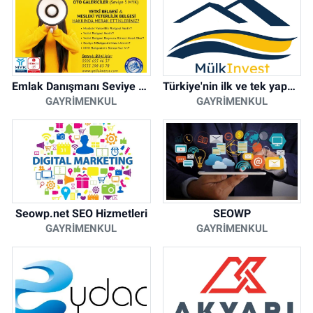
Emlak Danışmanı Seviye 5 Mesleki Yeterlilik Belgesi
Türkiye'nin ilk ve tek yapay zeka destekli arsa ilan platformu
GAYRIMENKUL
GAYRIMENKUL
Seowp.net SEO Hizmetleri
SEOWP
GAYRIMENKUL
GAYRIMENKUL