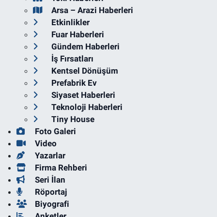
Arsa – Arazi Haberleri
Etkinlikler
Fuar Haberleri
Gündem Haberleri
İş Fırsatları
Kentsel Dönüşüm
Prefabrik Ev
Siyaset Haberleri
Teknoloji Haberleri
Tiny House
Foto Galeri
Video
Yazarlar
Firma Rehberi
Seri İlan
Röportaj
Biyografi
Anketler