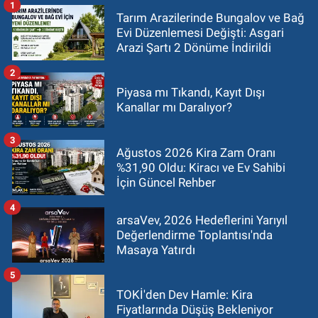
1
Tarım Arazilerinde Bungalov ve Bağ
Evi Düzenlemesi Değişti: Asgari
Arazi Şartı 2 Dönüme İndirildi
2
Piyasa mı Tıkandı, Kayıt Dışı
Kanallar mı Daralıyor?
3
Ağustos 2026 Kira Zam Oranı
%31,90 Oldu: Kiracı ve Ev Sahibi
İçin Güncel Rehber
4
arsaVev, 2026 Hedeflerini Yarıyıl
Değerlendirme Toplantısı'nda
Masaya Yatırdı
5
TOKİ'den Dev Hamle: Kira
Fiyatlarında Düşüş Bekleniyor