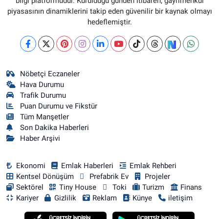
bilgi platformudur. Kurulduğu günden itibaren, gayrimenkul
piyasasının dinamiklerini takip eden güvenilir bir kaynak olmayı
hedeflemiştir.
Nöbetçi Eczaneler
Hava Durumu
Trafik Durumu
Puan Durumu ve Fikstür
Tüm Manşetler
Son Dakika Haberleri
Haber Arşivi
Ekonomi
Emlak Haberleri
Emlak Rehberi
Kentsel Dönüşüm
Prefabrik Ev
Projeler
Sektörel
Tiny House
Toki
Turizm
Finans
Kariyer
Gizlilik
Reklam
Künye
iletişim