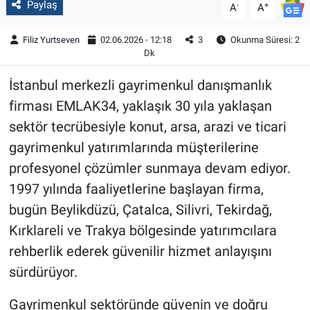
Paylaş
-
+
A
A
Filiz Yurtseven
02.06.2026 - 12:18
3
Okunma Süresi: 2
Dk
İstanbul merkezli gayrimenkul danışmanlık
firması EMLAK34, yaklaşık 30 yıla yaklaşan
sektör tecrübesiyle konut, arsa, arazi ve ticari
gayrimenkul yatırımlarında müşterilerine
profesyonel çözümler sunmaya devam ediyor.
1997 yılında faaliyetlerine başlayan firma,
bugün Beylikdüzü, Çatalca, Silivri, Tekirdağ,
Kırklareli ve Trakya bölgesinde yatırımcılara
rehberlik ederek güvenilir hizmet anlayışını
sürdürüyor.
Gayrimenkul sektöründe güvenin ve doğru