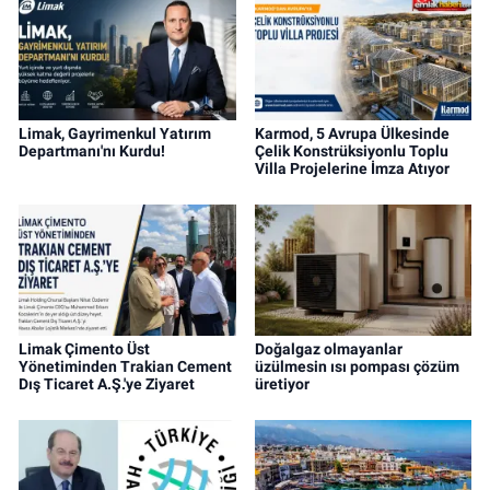
Limak, Gayrimenkul Yatırım
Karmod, 5 Avrupa Ülkesinde
Departmanı'nı Kurdu!
Çelik Konstrüksiyonlu Toplu
Villa Projelerine İmza Atıyor
Limak Çimento Üst
Doğalgaz olmayanlar
Yönetiminden Trakian Cement
üzülmesin ısı pompası çözüm
Dış Ticaret A.Ş.'ye Ziyaret
üretiyor