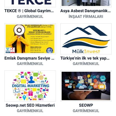
TEKCE ® | Global Gayrimenkul Şirketi
Asya Asbest Danışmanlık - Asbest Söküm ve Asbest Raporu
GAYRIMENKUL
İNŞAAT FIRMALARI
Emlak Danışmanı Seviye 5 Mesleki Yeterlilik Belgesi
Türkiye'nin ilk ve tek yapay zeka destekli arsa ilan platformu
GAYRIMENKUL
GAYRIMENKUL
Seowp.net SEO Hizmetleri
SEOWP
GAYRIMENKUL
GAYRIMENKUL