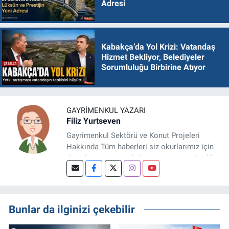
Adresi
Kabakça’da Yol Krizi: Vatandaş
Hizmet Bekliyor, Belediyeler
Sorumluluğu Birbirine Atıyor
GAYRIMENKUL YAZARI
Filiz Yurtseven
Gayrimenkul Sektörü ve Konut Projeleri
Hakkında Tüm haberleri siz okurlarımız için
detaylıca araştırıp doğru ve yatırıma yönelik
bilgileri sizlerle paylaşan bir haber
editörüyüz.
Bunlar da ilginizi çekebilir