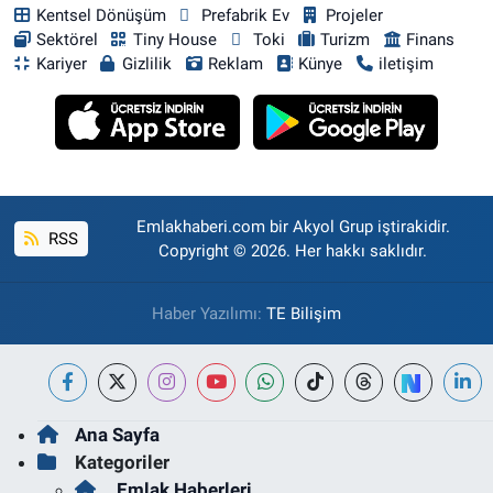
Kentsel Dönüşüm
Prefabrik Ev
Projeler
Sektörel
Tiny House
Toki
Turizm
Finans
Kariyer
Gizlilik
Reklam
Künye
iletişim
Emlakhaberi.com bir Akyol Grup iştirakidir.
RSS
Copyright © 2026. Her hakkı saklıdır.
Haber Yazılımı:
TE Bilişim
Ana Sayfa
Kategoriler
Emlak Haberleri