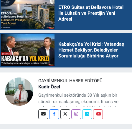
ETRO Suites at Bellavora Hotel
ile Lüksün ve Prestijin Yeni
Adresi
Kabakça’da Yol Krizi: Vatandaş
Hizmet Bekliyor, Belediyeler
Sorumluluğu Birbirine Atıyor
GAYRIMENKUL HABER EDITÖRÜ
Kadir Özel
Gayrimenkul sektöründe 30 Yılı aşkın bir
süredir uzmanlaşmış, ekonomi, finans ve
şehircilik alanlarında güçlü bilgi birikimine
sahip, dijital medya odaklı deneyimli bir
Gayrimenkul Editörüyüm. Konut, arsa, ticari
gayrimenkul, kentsel dönüşüm ve yatırım