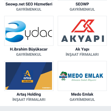
Seowp.net SEO Hizmetleri
SEOWP
GAYRIMENKUL
GAYRIMENKUL
H.ibrahim Büyükacar
Ak Yapı
GAYRIMENKUL
İNŞAAT FIRMALARI
Artaş Holding
Medo Emlak
İNŞAAT FIRMALARI
GAYRIMENKUL