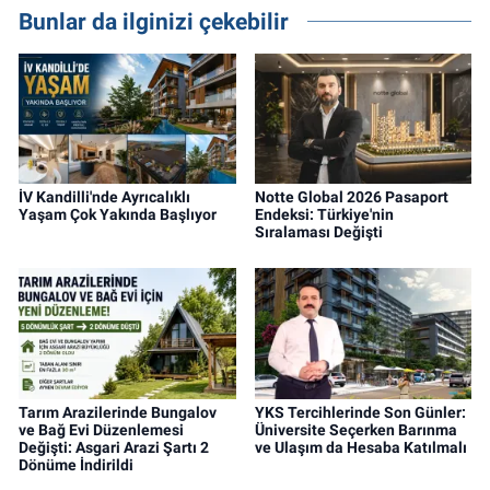
projeleri üzerine haber, analiz ve özel
Bunlar da ilginizi çekebilir
dosyalar hazırlama konusunda yetkinim.
İV Kandilli'nde Ayrıcalıklı
Notte Global 2026 Pasaport
Yaşam Çok Yakında Başlıyor
Endeksi: Türkiye'nin
Sıralaması Değişti
Tarım Arazilerinde Bungalov
YKS Tercihlerinde Son Günler:
ve Bağ Evi Düzenlemesi
Üniversite Seçerken Barınma
Değişti: Asgari Arazi Şartı 2
ve Ulaşım da Hesaba Katılmalı
Dönüme İndirildi