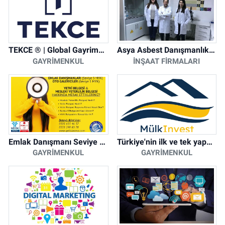
TEKCE ® | Global Gayrimenkul Şirketi
Asya Asbest Danışmanlık - Asbest Söküm ve Asbest Raporu
GAYRIMENKUL
İNŞAAT FIRMALARI
Emlak Danışmanı Seviye 5 Mesleki Yeterlilik Belgesi
Türkiye'nin ilk ve tek yapay zeka destekli arsa ilan platformu
GAYRIMENKUL
GAYRIMENKUL