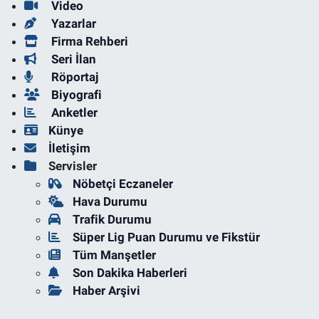
Video
Yazarlar
Firma Rehberi
Seri İlan
Röportaj
Biyografi
Anketler
Künye
İletişim
Servisler
Nöbetçi Eczaneler
Hava Durumu
Trafik Durumu
Süper Lig Puan Durumu ve Fikstür
Tüm Manşetler
Son Dakika Haberleri
Haber Arşivi