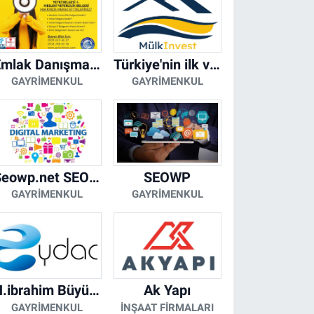
Emlak Danışmanı Seviye 5 Mesleki Yeterlilik Belgesi
Türkiye'nin ilk ve tek yapay zeka destekli arsa ilan platformu
GAYRIMENKUL
GAYRIMENKUL
Seowp.net SEO Hizmetleri
SEOWP
GAYRIMENKUL
GAYRIMENKUL
H.ibrahim Büyükacar
Ak Yapı
GAYRIMENKUL
İNŞAAT FIRMALARI