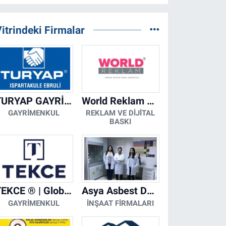
itrindeki Firmalar
TURYAP GAYRİMENKUL DANIŞMANLIK HİZMETLERİ
World Reklam Copy Center
GAYRIMENKUL
REKLAM VE DIJITAL
BASKI
TEKCE ® | Global Gayrimenkul Şirketi
Asya Asbest Danışmanlık - Asbest Söküm ve Asbest Raporu
GAYRIMENKUL
İNŞAAT FIRMALARI