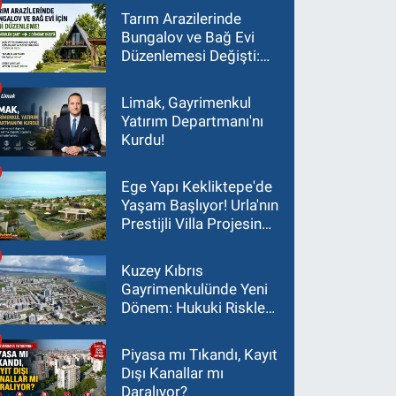
Tarım Arazilerinde
Bungalov ve Bağ Evi
Düzenlemesi Değişti:
Asgari Arazi Şartı 2
Dönüme İndirildi
Limak, Gayrimenkul
Yatırım Departmanı'nı
Kurdu!
Ege Yapı Kekliktepe'de
Yaşam Başlıyor! Urla'nın
Prestijli Villa Projesinde
Son 15 Villa Satışta
Kuzey Kıbrıs
Gayrimenkulünde Yeni
Dönem: Hukuki Riskler
Yatırım Kararlarını
Değiştiriyor
Piyasa mı Tıkandı, Kayıt
Dışı Kanallar mı
Daralıyor?