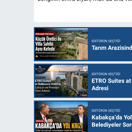
EDITÖRÜN SEÇTIĞI
Tarım Arazisin
EDITÖRÜN SEÇTIĞI
ETRO Suites at 
Adresi
EDITÖRÜN SEÇTIĞI
Kabakça’da Yol 
Belediyeler Sor