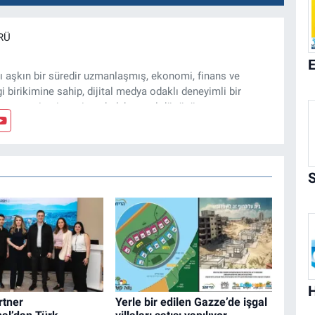
RÜ
ı aşkın bir süredir uzmanlaşmış, ekonomi, finans ve
gi birikimine sahip, dijital medya odaklı deneyimli bir
, arsa, ticari gayrimenkul, kentsel dönüşüm ve yatırım
z ve özel dosyalar hazırlama konusunda yetkinim.
rtner
Yerle bir edilen Gazze’de işgal