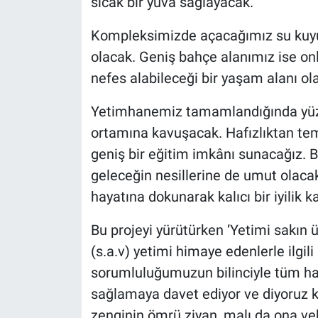
sıcak bir yuva sağlayacak.
Kompleksimizde açacağımız su kuyus
olacak. Geniş bahçe alanımız ise onl
nefes alabileceği bir yaşam alanı ol
Yetimhanemiz tamamlandığında yüzl
ortamına kavuşacak. Hafızlıktan tem
geniş bir eğitim imkânı sunacağız. B
geleceğin nesillerine de umut olaca
hayatına dokunarak kalıcı bir iyilik k
Bu projeyi yürütürken ‘Yetimi sakın
(s.a.v) yetimi himaye edenlerle ilgil
sorumluluğumuzun bilinciyle tüm hay
sağlamaya davet ediyor ve diyoruz 
zenginin ömrü ziyan, malı da ona veb