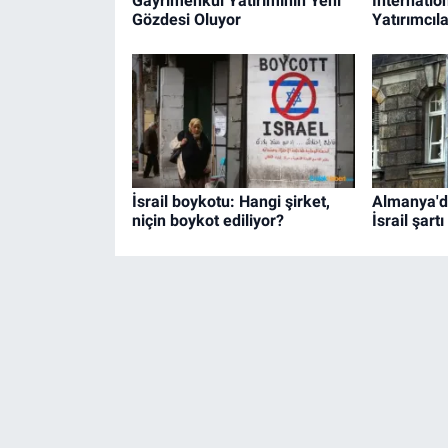
Gayrimenkul Yatırımının Yeni
Internatio
Gözdesi Oluyor
Yatırımcıl
İsrail boykotu: Hangi şirket,
Almanya'da
niçin boykot ediliyor?
İsrail şartı