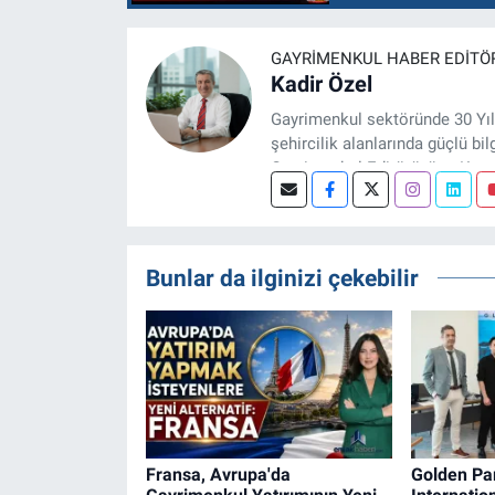
GAYRIMENKUL HABER EDITÖ
Kadir Özel
Gayrimenkul sektöründe 30 Yıl
şehircilik alanlarında güçlü bil
Gayrimenkul Editörüyüm. Konut
projeleri üzerine haber, anali
Bunlar da ilginizi çekebilir
Fransa, Avrupa'da
Golden Pa