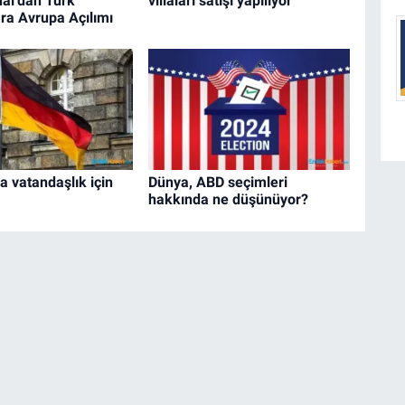
nal’dan Türk
villaları satışı yapılıyor
ara Avrupa Açılımı
 vatandaşlık için
Dünya, ABD seçimleri
hakkında ne düşünüyor?