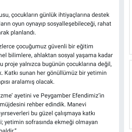
u, çocukların günlük ihtiyaçlarına destek
arın oyun oynayıp sosyalleşebileceği, rahat
arak planlandı.
erce çocuğumuz güvenli bir eğitim
el bilimlere, ahlaktan sosyal yaşama kadar
u proje yalnızca bugünün çocuklarına değil,
k. Katkı sunan her gönüllümüz bir yetimin
apısı aralamış olacak.
 üzme’ ayetini ve Peygamber Efendimiz’in
i müjdesini rehber edindik. Manevi
ırseverleri bu güzel çalışmaya katkı
ki; yetimin sofrasında ekmeği olmayan
aldir.”