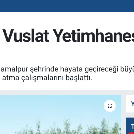
 Vuslat Yetimhanes
Jamalpur şehrinde hayata geçireceği büy
atma çalışmalarını başlattı.
Y