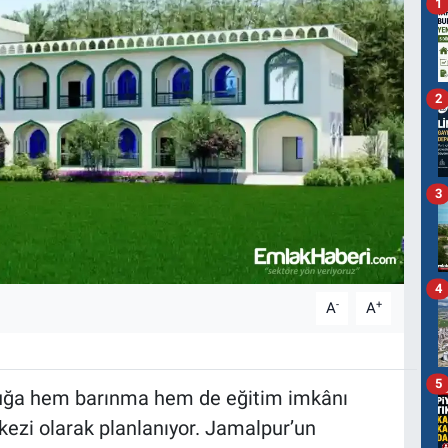
1
2
3
4
-
+
A
A
5
cuğa hem barınma hem de eğitim imkânı
ezi olarak planlanıyor. Jamalpur’un