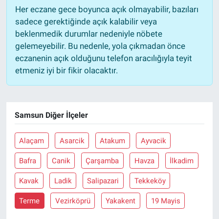
Her eczane gece boyunca açık olmayabilir, bazıları
sadece gerektiğinde açık kalabilir veya
beklenmedik durumlar nedeniyle nöbete
gelemeyebilir. Bu nedenle, yola çıkmadan önce
eczanenin açık olduğunu telefon aracılığıyla teyit
etmeniz iyi bir fikir olacaktır.
Samsun Diğer İlçeler
Alaçam
Asarcik
Atakum
Ayvacik
Bafra
Canik
Çarşamba
Havza
İlkadim
Kavak
Ladik
Salipazari
Tekkeköy
Terme
Vezirköprü
Yakakent
19 Mayis