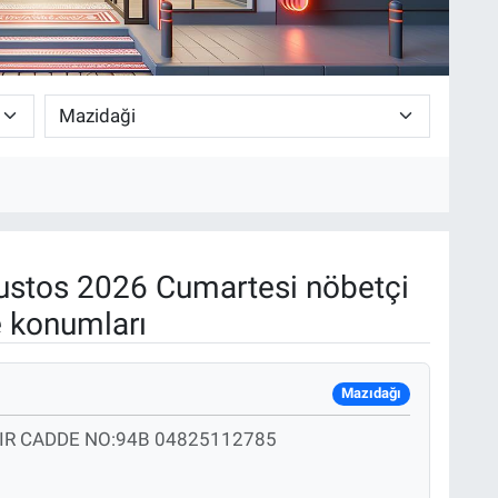
stos 2026 Cumartesi nöbetçi
e konumları
Mazıdağı
R CADDE NO:94B 04825112785