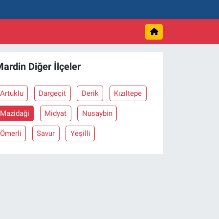
ardin Diğer İlçeler
Artuklu
Dargeçit
Derik
Kızıltepe
Mazidaği
Midyat
Nusaybin
Ömerli
Savur
Yeşilli