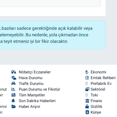
bazıları sadece gerektiğinde açık kalabilir veya
lemeyebilir. Bu nedenle, yola çıkmadan önce
teyit etmeniz iyi bir fikir olacaktır.
Nöbetçi Eczaneler
Ekonomi
Hava Durumu
Emlak Rehberi
Trafik Durumu
Prefabrik Ev
onut
Puan Durumu ve Fikstür
Sektörel
ir
Tüm Manşetler
Toki
Son Dakika Haberleri
Finans
rini
Haber Arşivi
Gizlilik
r.
Künye