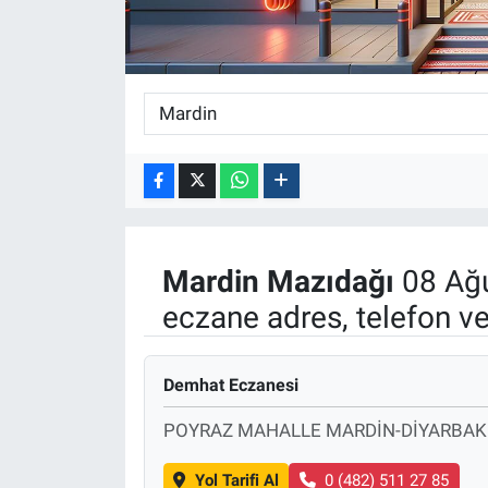
Mardin
Mazıdağı
08 Ağu
eczane adres, telefon v
Demhat Eczanesi
POYRAZ MAHALLE MARDİN-DİYARBAKI
Yol Tarifi Al
0 (482) 511 27 85