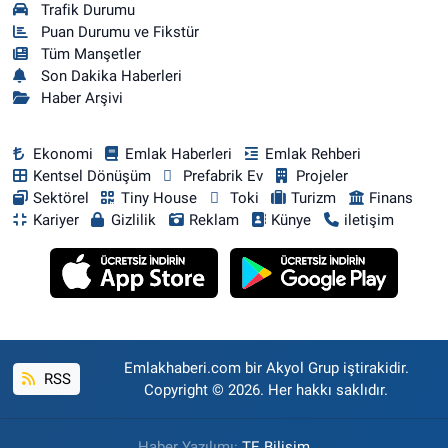
Trafik Durumu
Puan Durumu ve Fikstür
Tüm Manşetler
Son Dakika Haberleri
Haber Arşivi
Ekonomi
Emlak Haberleri
Emlak Rehberi
Kentsel Dönüşüm
Prefabrik Ev
Projeler
Sektörel
Tiny House
Toki
Turizm
Finans
Kariyer
Gizlilik
Reklam
Künye
iletişim
Emlakhaberi.com bir Akyol Grup iştirakidir.
RSS
Copyright © 2026. Her hakkı saklıdır.
Haber Yazılımı:
TE Bilişim