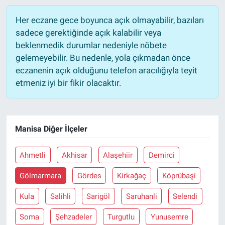
Her eczane gece boyunca açık olmayabilir, bazıları
sadece gerektiğinde açık kalabilir veya
beklenmedik durumlar nedeniyle nöbete
gelemeyebilir. Bu nedenle, yola çıkmadan önce
eczanenin açık olduğunu telefon aracılığıyla teyit
etmeniz iyi bir fikir olacaktır.
Manisa Diğer İlçeler
Ahmetli
Akhisar
Alaşehiir
Demirci
Gölmarmara
Gördes
Kirkağaç
Köprübaşi
Kula
Salihli
Sarigöl
Saruhanli
Selendi
Soma
Şehzadeler
Turgutlu
Yunusemre