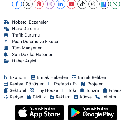
Nöbetçi Eczaneler
Hava Durumu
Trafik Durumu
Puan Durumu ve Fikstür
Tüm Manşetler
Son Dakika Haberleri
Haber Arşivi
Ekonomi
Emlak Haberleri
Emlak Rehberi
Kentsel Dönüşüm
Prefabrik Ev
Projeler
Sektörel
Tiny House
Toki
Turizm
Finans
Kariyer
Gizlilik
Reklam
Künye
iletişim