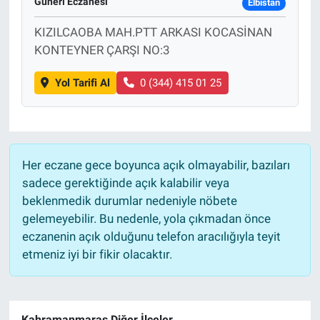
Günerı Eczanesi
Elbistan
KIZILCAOBA MAH.PTT ARKASI KOCASİNAN
KONTEYNER ÇARŞI NO:3
Yol Tarifi Al
0 (344) 415 01 25
Her eczane gece boyunca açık olmayabilir, bazıları
sadece gerektiğinde açık kalabilir veya
beklenmedik durumlar nedeniyle nöbete
gelemeyebilir. Bu nedenle, yola çıkmadan önce
eczanenin açık olduğunu telefon aracılığıyla teyit
etmeniz iyi bir fikir olacaktır.
Kahramanmaraş Diğer İlçeler