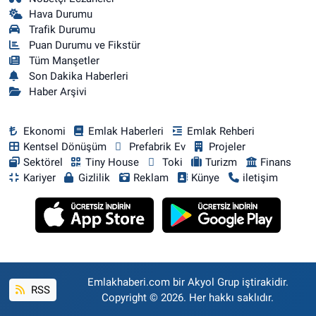
Hava Durumu
Trafik Durumu
Puan Durumu ve Fikstür
Tüm Manşetler
Son Dakika Haberleri
Haber Arşivi
Ekonomi
Emlak Haberleri
Emlak Rehberi
Kentsel Dönüşüm
Prefabrik Ev
Projeler
Sektörel
Tiny House
Toki
Turizm
Finans
Kariyer
Gizlilik
Reklam
Künye
iletişim
Emlakhaberi.com bir Akyol Grup iştirakidir.
RSS
Copyright © 2026. Her hakkı saklıdır.