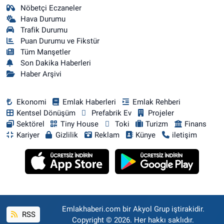
Nöbetçi Eczaneler
Hava Durumu
Trafik Durumu
Puan Durumu ve Fikstür
Tüm Manşetler
Son Dakika Haberleri
Haber Arşivi
Ekonomi
Emlak Haberleri
Emlak Rehberi
Kentsel Dönüşüm
Prefabrik Ev
Projeler
Sektörel
Tiny House
Toki
Turizm
Finans
Kariyer
Gizlilik
Reklam
Künye
iletişim
Emlakhaberi.com bir Akyol Grup iştirakidir.
RSS
Copyright © 2026. Her hakkı saklıdır.