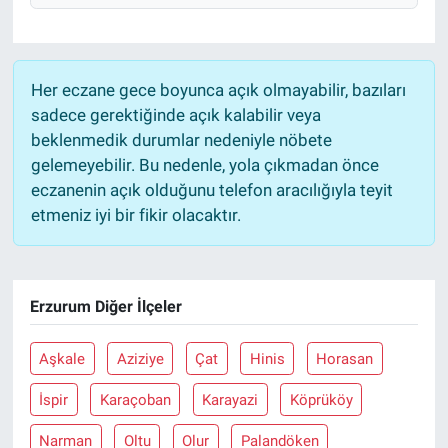
Her eczane gece boyunca açık olmayabilir, bazıları
sadece gerektiğinde açık kalabilir veya
beklenmedik durumlar nedeniyle nöbete
gelemeyebilir. Bu nedenle, yola çıkmadan önce
eczanenin açık olduğunu telefon aracılığıyla teyit
etmeniz iyi bir fikir olacaktır.
Erzurum Diğer İlçeler
Aşkale
Aziziye
Çat
Hinis
Horasan
İspir
Karaçoban
Karayazi
Köprüköy
Narman
Oltu
Olur
Palandöken