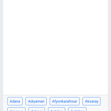
Adana
Adıyaman
Afyonkarahisar
Aksaray