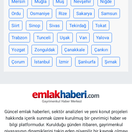
Mersin
Muğla
Muş
Nevşehir
Niğde
Ordu
Osmaniye
Rize
Sakarya
Samsun
Siirt
Sinop
Sivas
Tekirdağ
Tokat
Trabzon
Tunceli
Uşak
Van
Yalova
Yozgat
Zonguldak
Çanakkale
Çankırı
Çorum
İstanbul
İzmir
Şanlıurfa
Şırnak
Güncel emlak haberleri, sektör analizleri ve yeni konut projeleri
hakkında içerik sunmak üzere kurulmuş bir çevrimiçi haber ve
bilgi platformudur. Kurulduğu günden itibaren, gayrimenkul
piyasasının dinamiklerini takip eden güvenilir bir kaynak olmayı