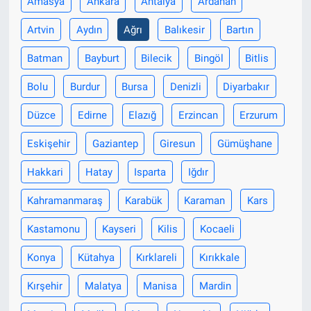
Amasya
Ankara
Antalya
Ardahan
Artvin
Aydın
Ağrı
Balıkesir
Bartın
Batman
Bayburt
Bilecik
Bingöl
Bitlis
Bolu
Burdur
Bursa
Denizli
Diyarbakır
Düzce
Edirne
Elazığ
Erzincan
Erzurum
Eskişehir
Gaziantep
Giresun
Gümüşhane
Hakkari
Hatay
Isparta
Iğdır
Kahramanmaraş
Karabük
Karaman
Kars
Kastamonu
Kayseri
Kilis
Kocaeli
Konya
Kütahya
Kırklareli
Kırıkkale
Kırşehir
Malatya
Manisa
Mardin