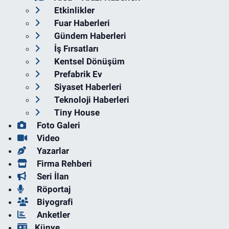
Etkinlikler
Fuar Haberleri
Gündem Haberleri
İş Fırsatları
Kentsel Dönüşüm
Prefabrik Ev
Siyaset Haberleri
Teknoloji Haberleri
Tiny House
Foto Galeri
Video
Yazarlar
Firma Rehberi
Seri İlan
Röportaj
Biyografi
Anketler
Künye