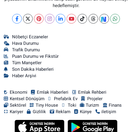
hedeflemiştir.
Nöbetçi Eczaneler
Hava Durumu
Trafik Durumu
Puan Durumu ve Fikstür
Tüm Manşetler
Son Dakika Haberleri
Haber Arşivi
Ekonomi
Emlak Haberleri
Emlak Rehberi
Kentsel Dönüşüm
Prefabrik Ev
Projeler
Sektörel
Tiny House
Toki
Turizm
Finans
Kariyer
Gizlilik
Reklam
Künye
iletişim