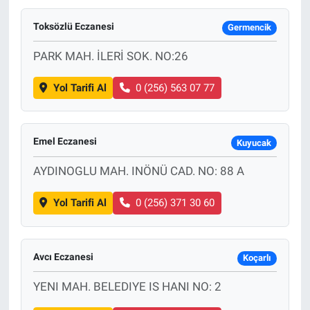
Toksözlü Eczanesi
Germencik
PARK MAH. İLERİ SOK. NO:26
Yol Tarifi Al
0 (256) 563 07 77
Emel Eczanesi
Kuyucak
AYDINOGLU MAH. INÖNÜ CAD. NO: 88 A
Yol Tarifi Al
0 (256) 371 30 60
Avcı Eczanesi
Koçarlı
YENI MAH. BELEDIYE IS HANI NO: 2