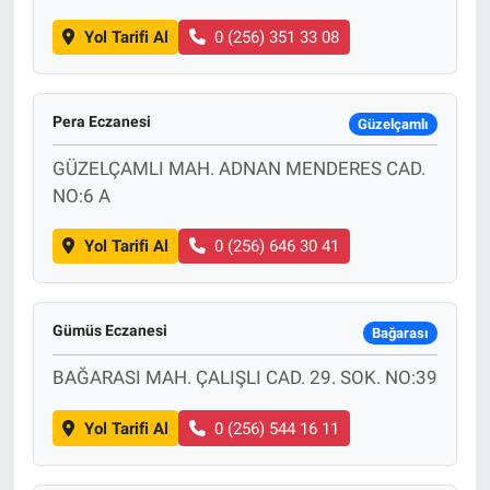
Yol Tarifi Al
0 (256) 351 33 08
Pera Eczanesi
Güzelçamlı
GÜZELÇAMLI MAH. ADNAN MENDERES CAD.
NO:6 A
Yol Tarifi Al
0 (256) 646 30 41
Gümüs Eczanesi
Bağarası
BAĞARASI MAH. ÇALIŞLI CAD. 29. SOK. NO:39
Yol Tarifi Al
0 (256) 544 16 11