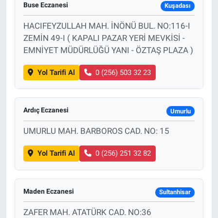
Buse Eczanesi
Kuşadası
HACIFEYZULLAH MAH. İNÖNÜ BUL. NO:116-I
ZEMİN 49-I ( KAPALI PAZAR YERİ MEVKİSİ -
EMNİYET MÜDÜRLÜĞÜ YANI - ÖZTAŞ PLAZA )
Yol Tarifi Al
0 (256) 503 32 23
Ardıç Eczanesi
Umurlu
UMURLU MAH. BARBOROS CAD. NO: 15
Yol Tarifi Al
0 (256) 251 32 82
Maden Eczanesi
Sultanhisar
ZAFER MAH. ATATÜRK CAD. NO:36