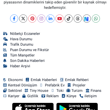
piyasasının dinamiklerini takip eden güvenilir bir kaynak olmayı
hedeflemiştir.
Nöbetçi Eczaneler
Hava Durumu
Trafik Durumu
Puan Durumu ve Fikstür
Tüm Manşetler
Son Dakika Haberleri
Haber Arşivi
Ekonomi
Emlak Haberleri
Emlak Rehberi
Kentsel Dönüşüm
Prefabrik Ev
Projeler
Sektörel
Tiny House
Toki
Turizm
Finans
Kariyer
Gizlilik
Reklam
Künye
iletişim