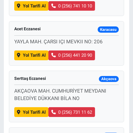
Yol Tarifi Al
0 (256) 741 10 10
Acet Eczanesi
Karacasu
YAYLA MAH. ÇARSI IÇI MEVKII NO: 206
Yol Tarifi Al
0 (256) 441 20 90
Serttaş Eczanesi
Akçaova
AKÇAOVA MAH. CUMHURİYET MEYDANI
BELEDİYE DÜKKANI BİLA NO
Yol Tarifi Al
0 (256) 731 11 62