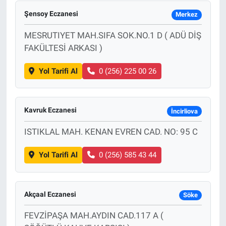
Şensoy Eczanesi
Merkez
MESRUTIYET MAH.SIFA SOK.NO.1 D ( ADÜ DİŞ
FAKÜLTESİ ARKASI )
Yol Tarifi Al
0 (256) 225 00 26
Kavruk Eczanesi
İncirliova
ISTIKLAL MAH. KENAN EVREN CAD. NO: 95 C
Yol Tarifi Al
0 (256) 585 43 44
Akçaal Eczanesi
Söke
FEVZİPAŞA MAH.AYDIN CAD.117 A (