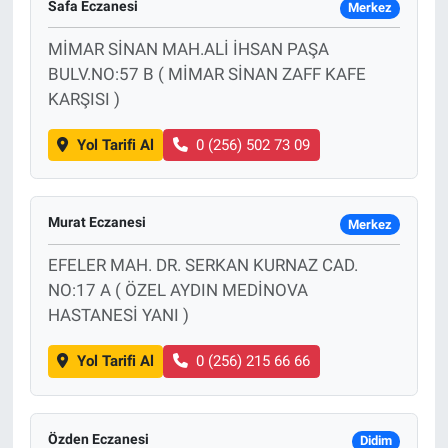
Safa Eczanesi
Merkez
MİMAR SİNAN MAH.ALİ İHSAN PAŞA
BULV.NO:57 B ( MİMAR SİNAN ZAFF KAFE
KARŞISI )
Yol Tarifi Al
0 (256) 502 73 09
Murat Eczanesi
Merkez
EFELER MAH. DR. SERKAN KURNAZ CAD.
NO:17 A ( ÖZEL AYDIN MEDİNOVA
HASTANESİ YANI )
Yol Tarifi Al
0 (256) 215 66 66
Özden Eczanesi
Didim