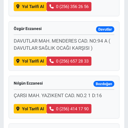
Yol Tarifi Al
0 (256) 356 26 56
Özgür Eczanesi
Davutlar
DAVUTLAR MAH. MENDERES CAD. NO:94 A (
DAVUTLAR SAĞLIK OCAĞI KARŞISI )
Yol Tarifi Al
0 (256) 657 28 33
Nılgün Eczanesi
Bozdoğan
ÇARSI MAH. YAZIKENT CAD. NO.2 1 D:16
Yol Tarifi Al
0 (256) 414 17 90