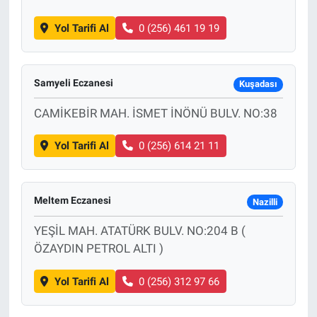
Yol Tarifi Al
0 (256) 461 19 19
Samyeli Eczanesi
Kuşadası
CAMİKEBİR MAH. İSMET İNÖNÜ BULV. NO:38
Yol Tarifi Al
0 (256) 614 21 11
Meltem Eczanesi
Nazilli
YEŞİL MAH. ATATÜRK BULV. NO:204 B (
ÖZAYDIN PETROL ALTI )
Yol Tarifi Al
0 (256) 312 97 66