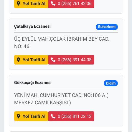
Yol Tarifi Al
0 (256) 761 42 06
Çatalkaya Eczanesi
Buharkent
ÜÇ EYLÜL MAH.ÇOLAK IBRAHIM BEY CAD.
NO: 46
Yol Tarifi Al
0 (256) 391 44 08
Gökkuşağı Eczanesi
Didim
YENİ MAH. CUMHURİYET CAD. NO:106 A (
MERKEZ CAMİİ KARŞISI )
Yol Tarifi Al
0 (256) 811 22 12