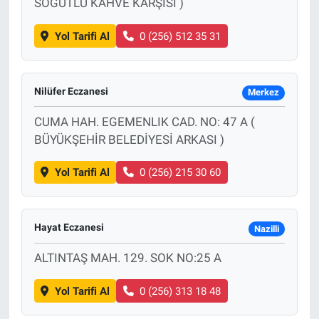
SÖĞÜTLÜ KAHVE KARŞISI )
Yol Tarifi Al
0 (256) 512 35 31
Nilüfer Eczanesi
Merkez
CUMA HAH. EGEMENLIK CAD. NO: 47 A (
BÜYÜKŞEHİR BELEDİYESİ ARKASI )
Yol Tarifi Al
0 (256) 215 30 60
Hayat Eczanesi
Nazilli
ALTINTAŞ MAH. 129. SOK NO:25 A
Yol Tarifi Al
0 (256) 313 18 48