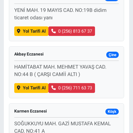
YENİ MAH. 19 MAYIS CAD. NO:19B didim
ticaret odası yanı
Yol Tarifi Al
0 (256) 813 67 37
Akbay Eczanesi
Çine
HAMİTABAT MAH. MEHMET YAVAŞ CAD.
NO:44 B ( ÇARŞI CAMİİ ALTI )
Yol Tarifi Al
0 (256) 711 63 73
Karmen Eczanesi
Köşk
SOĞUKKUYU MAH. GAZİ MUSTAFA KEMAL
CAD. NO:41 A