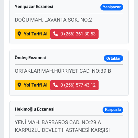
Yenipazar Eczanesi
Yenipazar
DOĞU MAH. LAVANTA SOK. NO:2
Yol Tarifi Al
0 (256) 361 30 53
Öndeş Eczanesi
Ortaklar
ORTAKLAR MAH.HÜRRIYET CAD. NO:39 B
Yol Tarifi Al
0 (256) 577 43 12
Hekimoğlu Eczanesi
Karpuzlu
YENİ MAH. BARBAROS CAD. NO:29 A
KARPUZLU DEVLET HASTANESİ KARŞISI