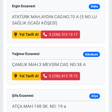
Ergin Eczanesi
Söke
ATATÜRK MAH.AYDIN CAD.NO.70 A (5 NO LU
SAĞLIK OCAĞI KÖŞESİ)
Yol Tarifi Al
0 (256) 513 13 17
Yağmur Eczanesi
Altınkum
ÇAMLIK MAH.3 MEVSİM CAD. NO:38 A
Yol Tarifi Al
0 (256) 813 78 72
Şifa Eczanesi
Atça
ATÇA MAH 148 SK. NO: 19 a